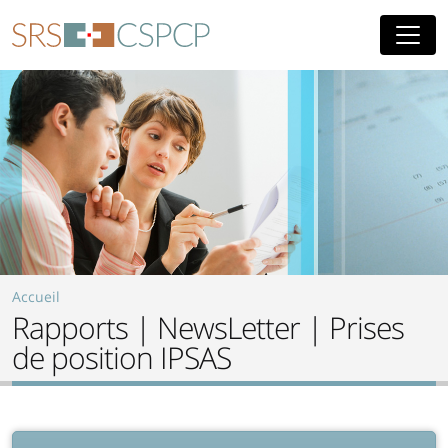
Aller au contenu principal
Accueil
Rapports | NewsLetter | Prises
de position IPSAS