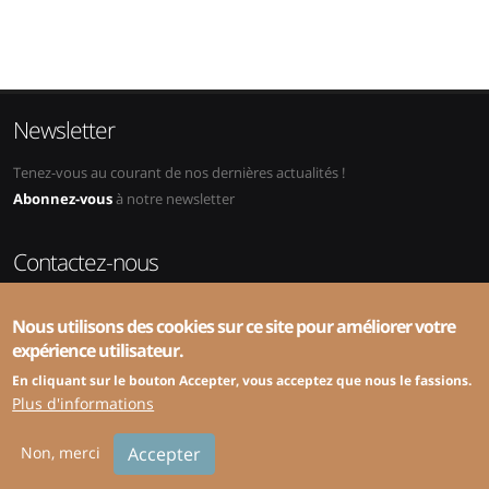
Newsletter
Tenez-vous au courant de nos dernières actualités !
Abonnez-vous
à notre newsletter
Contactez-nous
Adresse:
SRS-CSPCP, ZHAW, School of Management and Law,
Nous utilisons des cookies sur ce site pour améliorer votre
Abteilung Public Sector, Gertrudstrasse 8, 8400 Winterthur
expérience utilisateur.
Téléphone:
+41 58 934 49 94 (administration) ou +41 58 934 49 72
(spécialisé)
En cliquant sur le bouton Accepter, vous acceptez que nous le fassions.
E-mail:
info@srs-cspcp.ch
Plus d'informations
Non, merci
Accepter
© Copyright 2026 IDHEAP |
Création site internet