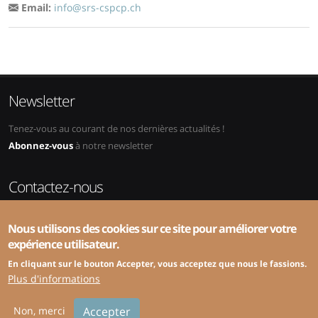
Email:
info@srs-cspcp.ch
Newsletter
Tenez-vous au courant de nos dernières actualités !
Abonnez-vous
à notre newsletter
Contactez-nous
Adresse:
SRS-CSPCP, ZHAW, School of Management and Law,
Nous utilisons des cookies sur ce site pour améliorer votre
Abteilung Public Sector, Gertrudstrasse 8, 8400 Winterthur
expérience utilisateur.
Téléphone:
+41 58 934 49 94 (administration) ou +41 58 934 49 72
(spécialisé)
En cliquant sur le bouton Accepter, vous acceptez que nous le fassions.
E-mail:
info@srs-cspcp.ch
Plus d'informations
Non, merci
Accepter
© Copyright 2026 IDHEAP |
Création site internet