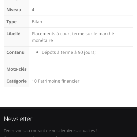
Niveau
4
Type
Bilan
Libellé
Placements à court terme sur le marché
monétaire
Contenu
Dépôts à terme à 90 jours;
Mots-clés
Catégorie
10 Patrimoine financier
Newsletter
Tenez-vous au courant de nos dernières actualités !