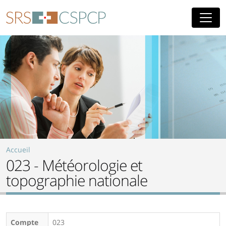
Aller au contenu principal
Accueil
023 - Météorologie et
topographie nationale
Compte
023