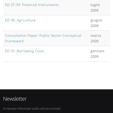
ED 37-39: Financial Instruments
luglio
2009
ED 36: Agriculture
giugno
2009
Consultation Paper: Public Sector Conceptual
marzo
Framework
2009
ED 35: Borrowing Costs
gennaio
2009
Newsletter
Vi tenete informati sulle ultime notizie!