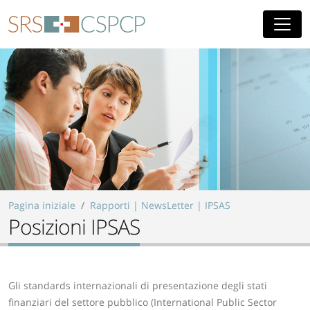
Skip to main content
Pagina iniziale
Rapporti | NewsLetter | IPSAS
Posizioni IPSAS
Gli standards internazionali di presentazione degli stati
finanziari del settore pubblico (International Public Sector