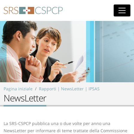
Skip to main content
Pagina iniziale
Rapporti | NewsLetter | IPSAS
NewsLetter
La SRS-CSPCP pubblica una o due volte per anno una
NewsLetter per informare di teme trattate della Commissione