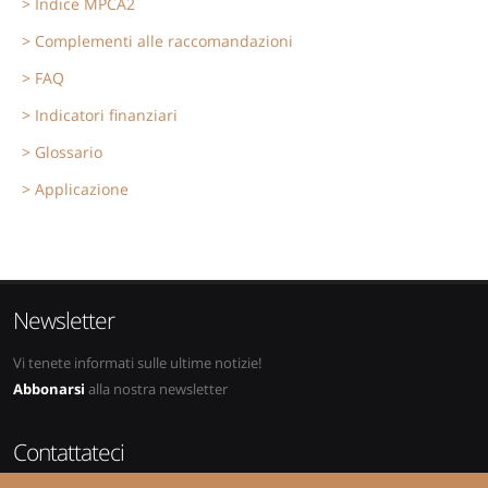
Indice MPCA2
Complementi alle raccomandazioni
FAQ
Indicatori finanziari
Glossario
Applicazione
Newsletter
Vi tenete informati sulle ultime notizie!
Abbonarsi
alla nostra newsletter
Contattateci