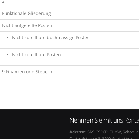
3
Funktionale Gliederung
Nicht aufgeteilte Posten
Nicht zuteilbare buchmässige Posten
Nicht zuteilbare Posten
9 Finanzen und Steuern
Nehmen Sie mit uns Konta
Adresse:
SRS-CSPCP, ZHAW, School of
Gertrudstrasse 8, 8400 Winterthur