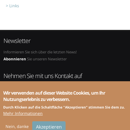
Links
Newsletter
Informieren Sie sich über die letzten News!
Abonnieren
Sie unseren Newsletter
Nehmen Sie mit uns Kontakt auf
Adresse:
SRS-CSPCP, ZHAW, School of Management and Law,
Wir verwenden auf dieser Website Cookies, um Ihr
Abteilung Public Sector, Gertrudstrasse 8, 8400 Winterthur
Nutzungserlebnis zu verbessern.
Telefon:
+41 58 934 49 94 (Administration) ou +41 58 934 49 72
(Fachsekretariat)
Durch Klicken auf die Schaltfläche "Akzeptieren" stimmen Sie dem zu.
E-mail:
info@srs-cspcp.ch
Mehr Informationen
Nein, danke
Akzeptieren
© Copyright 2026 IDHEAP |
Création site internet