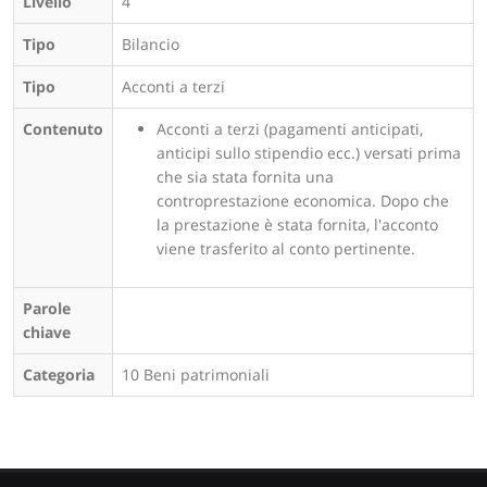
Livello
4
Tipo
Bilancio
Tipo
Acconti a terzi
Contenuto
Acconti a terzi (pagamenti anticipati,
anticipi sullo stipendio ecc.) versati prima
che sia stata fornita una
controprestazione economica. Dopo che
la prestazione è stata fornita, l'acconto
viene trasferito al conto pertinente.
Parole
chiave
Categoria
10 Beni patrimoniali