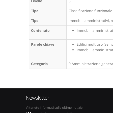
Livello
3
Tipo
Classificazione funzionale
Tipo
Immobili amministrativi, n
Contenuto
Immobili amministrati
Parole chiave
Edifici multiuso (se 
Immobili amministrat
Categoria
0 Amministrazione genera
Newsletter
Vi tenete informati sulle ultime notizie!