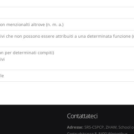
on menzionalti altrove (n. m. a.)
vi che non possono essere attribuiti a una determinata funzione (
non per determinati compiti)
ivi
le
Contattateci
Adresse:
SRS-CSPCP, ZHAW, School of
Gertrudstrasse 8, 8400 Winterthur