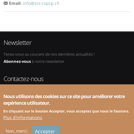
Email:
info@srs-cspcp.ch
Newsletter
Tenez-vous au courant de nos dernières actualités !
Abonnez-vous
à notre newsletter
Contactez-nous
Adresse:
SRS-CSPCP, ZHAW, School of Management and Law,
Nous utilisons des cookies sur ce site pour améliorer votre
Abteilung Public Sector, Gertrudstrasse 8, 8400 Winterthur
expérience utilisateur.
Téléphone:
+41 58 934 49 94 (administration) ou +41 58 934 49 72
(spécialisé)
En cliquant sur le bouton Accepter, vous acceptez que nous le fassions.
E-mail:
info@srs-cspcp.ch
Plus d'informations
Non, merci
Accepter
© Copyright 2026 IDHEAP |
Création site internet